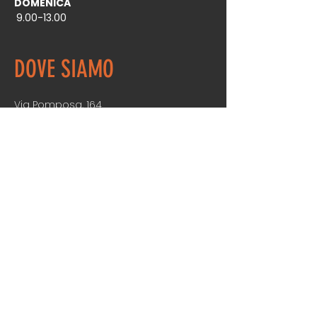
DOMENICA
9.00-13.00
DOVE SIAMO
Via Pomposa, 164
44123 Ferrara (FE)
Raggiungibile con:
Linea Urbana 9
Linea Suburbana 323 Quartesana -
Aguscello
Apri in Google Maps
Seguici per altre novità:
Instagram
Facebook
TikTok
0532 741605
Chiamaci: