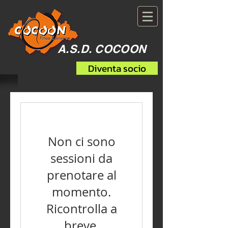
A.S.D. COCOON
Diventa socio
Non ci sono
sessioni da
prenotare al
momento.
Ricontrolla a
breve.