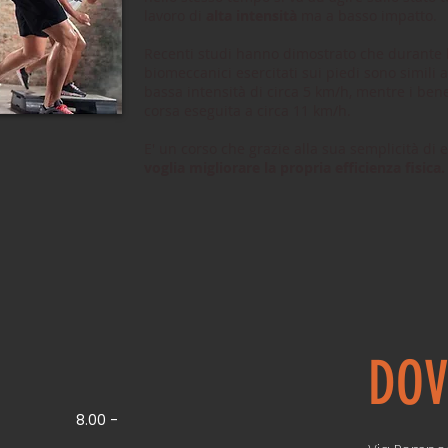
lavoro di
alta intensità
ma a basso impatto.
Recenti studi hanno dimostrato che durante la
biomeccanici esercitati sui piedi sono simili al
bassa intensità di circa 5 km/h, mentre i benef
corsa eseguita a circa 11 km/h.
E' un corso che grazie alla sua semplicità di
voglia migliorare la propria efficienza fisica
DOV
8.00 -