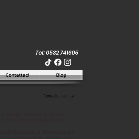
Tel: 0532 741605
Contattaci
Blog
Ginnastica aerobica
e di esercizi dinamici
di salita e
costante scandito dalla musica.
nza dell'apparato cardio-vascolare
e
nico-trofico degli arti inferiori con un