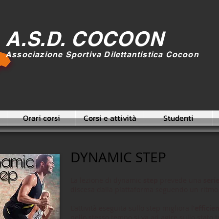
A.S.D. COCOON
Associazione Sportiva Dilettantistica Cocoon
Orari corsi
Corsi e attività
Studenti
DYNAMIC STEP
La lezione di dynamic
step
prevede una
seri
discesa dalla piattaforma seguendo un ritmo 
L'attività eseguita sullo step migliora l'
efficie
nello stesso tempo si va ad agire sullo stato to