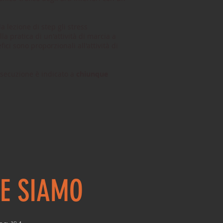
 lezione di step gli stress
la pratica di un'attività di marcia a
ici sono proporzionali all'attività di
 esecuzione è indicato a
chiunque
.
E SIAMO