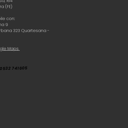
a, 164
ra (FE)
ile con:
na 9
rbana 323 Quartesana -
ogle Maps
0532 741605