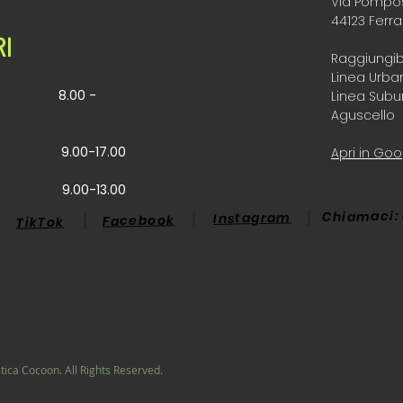
Via Pompos
44123 Ferra
RI
Raggiungib
Linea Urba
8
.00 -
Linea Subu
Aguscello
TO
9.00-17.00
Apri in Go
CA
9.00-13.00
Chiamaci: 
Instagram
Facebook
TikTok
tica Cocoon. All Rights Reserved.