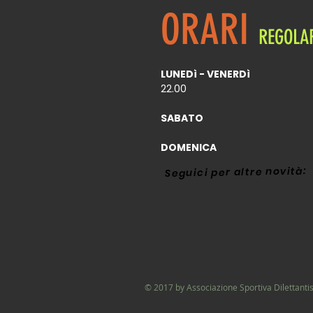
ORARI
REGOLA
LUNEDì - VENERDì
22.00
SABA
DOMENI
Seguici per altre novità:
© 2017 by Associazione Sportiva Dilettantis