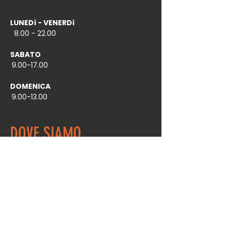
LUNEDì - VENERDì
8
.00 - 22.00
SABATO
9.00-17.00
DOMENICA
9.00-13.00
DOVE SIAMO
Via Pomposa, 164
44123 Ferrara (FE)
Raggiungibile con:
Linea Urbana 9
Linea Suburbana 323 Quartesana -
Aguscello