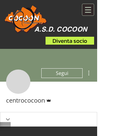
A.S.D. COCOON
Diventa socio
Altre azioni
Segui
Amministratore
centrococoon