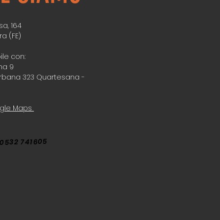
a, 164
ra (FE)
ile con:
na 9
rbana 323 Quartesana -
ogle Maps
0532 741605