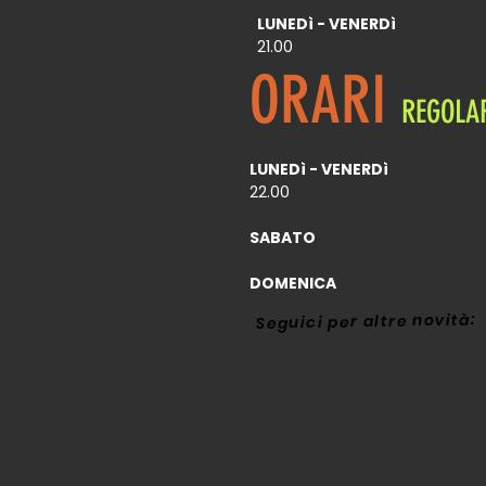
LUNEDì - VENERDì
21.00
ORARI
REGOLA
LUNEDì - VENERDì
22.00
SABA
DOMENI
Seguici per altre novità: