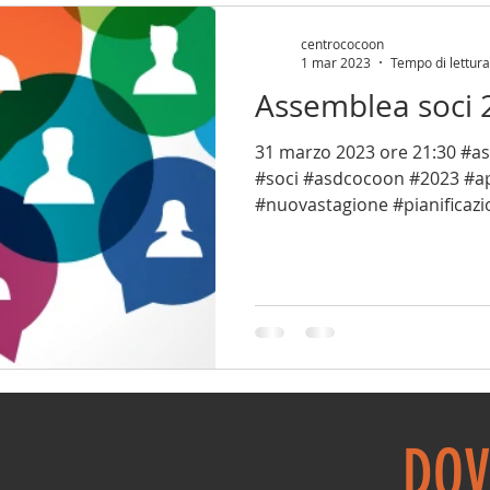
RLIFTING
IN EVIDENZA
centrococoon
1 mar 2023
Tempo di lettura
Assemblea soci 
31 marzo 2023 ore 21:30 #a
#soci #asdcocoon #2023 #ap
#nuovastagione #pianificazi
DOV