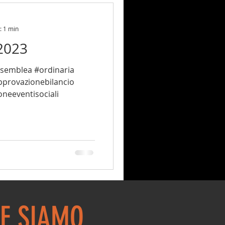
: 1 min
2023
ssemblea #ordinaria
provazionebilancio
oneeventisociali
E SIAMO