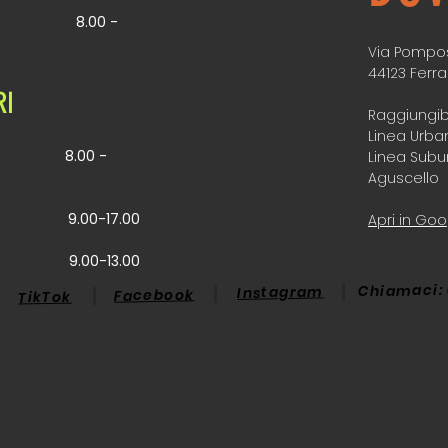
8.00 -
Via Pompos
44123 Ferra
RI
Raggiungib
Linea Urba
8
.00 -
Linea Subu
Aguscello
TO
9.00-17.00
Apri in Go
CA
9.00-13.00
Chiamaci: 
Instagram
Facebook
TikTok