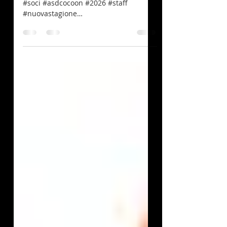
08 aprile 2026 #assemblea #ordinaria
#soci #asdcocoon #2026 #staff
#nuovastagione
#pianificazioneeventisociali