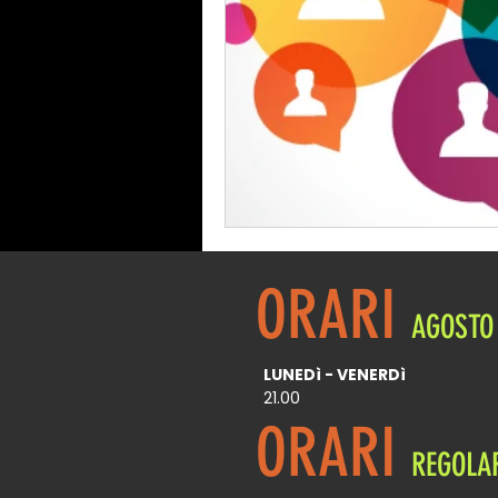
ORARI
AGOSTO
LUNEDì - VENERDì
21.00
ORARI
REGOLA