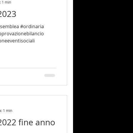
: 1 min
2023
ssemblea #ordinaria
provazionebilancio
oneeventisociali
a: 1 min
2022 fine anno