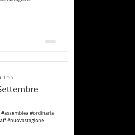
a: 1 min
Settembre
a
aff #nuovastagione