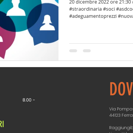
20 dicembre 2022 ore 21:30
#straordinaria #soci #asdc
#adeguamentoprezzi #nuov
#pianificazioneeventisociali
DOV
8.00 -
Via Pompos
44123 Ferra
RI
Raggiungib