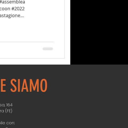
 #assemblea
ocoon #2022
astagione
E SIAMO
a, 164
ra (FE)
ile con: