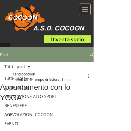
A.S.D. COCOON
Diventa socio
Post
Tutti i post
centrococoon
Tutti i post
14 feb 2019
Tempo di lettura: 1 min
Appuntamento con lo
NUTRIZIONE
YOGA
PROMOZIONE ALLO SPORT
BENESSERE
AGEVOLAZIONI COCOON
EVENTI