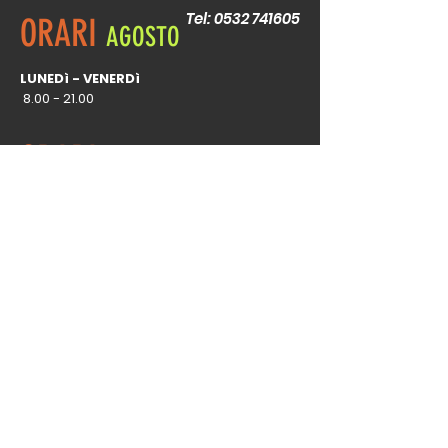
Tel:
0532 741605
ORARI
AGOSTO
LUNEDì - VENERDì
8.00 - 21.00
ORARI
REGOLARI
LUNEDì - VENERDì
8
.00 - 22.00
SABATO
9.00-17.00
DOMENICA
9.00-13.00
DOVE SIAMO