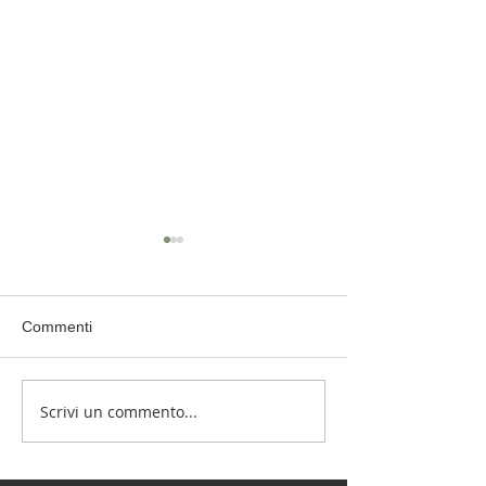
Commenti
PIGIAMA RUN i
Scrivi un commento...
18 maggio - LILT Day by
Cocoon