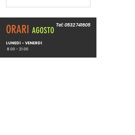
Cocoon
Tel:
0532 741605
ORARI
AGOSTO
LUNEDì - VENERDì
8.00 - 21.00
ORARI
REGOLARI
LUNEDì - VENERDì
8
.00 - 22.00
SABATO
9.00-17.00
DOMENICA
9.00-13.00