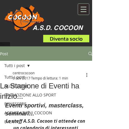
A.S.D. COCOON
Diventa socio
Post
Tutti i post
centrococoon
Tutti i post
6 nov 2017
Tempo di lettura: 1 min
La Stagione di Eventi ha
NUTRIZIONE
inizio...
PROMOZIONE ALLO SPORT
BENESSERE
Eventi sportivi, masterclass, 
AGEVOLAZIONI COCOON
seminari...
Lo staff A.S.D. Cocoon ti attende con 
EVENTI
un calendario di interessanti 