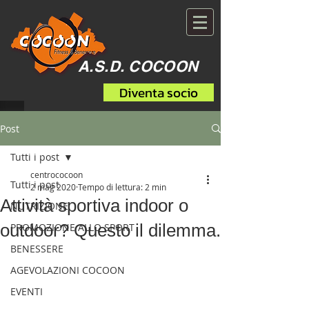
A.S.D. COCOON
Diventa socio
Post
Tutti i post
centrococoon
Tutti i post
2 mag 2020
Tempo di lettura: 2 min
Attività sportiva indoor o
NUTRIZIONE
outdoor? Questo il dilemma.
PROMOZIONE ALLO SPORT
BENESSERE
AGEVOLAZIONI COCOON
EVENTI