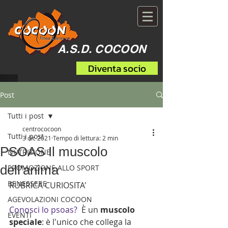
A.S.D. COCOON
Diventa socio
Post
Tutti i post
centrococoon
Tutti i post
3 dic 2021
Tempo di lettura: 2 min
PSOAS Il muscolo
NUTRIZIONE
dell'anima
PROMOZIONE ALLO SPORT
BENESSERE
RUBRICA CURIOSITA'
AGEVOLAZIONI COCOON
Conosci lo psoas?
  È un 
muscolo 
EVENTI
speciale
: è l'unico che collega la 