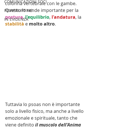
COMUNICAZIONI SOCI
colonna vertebrale con le gambe. 
Questo lo rende importante per la 
POWERLIFTING
postura
, 
l'equilibrio
, 
l'andatura
, la 
IN EVIDENZA
stabilità 
e 
molto altro
. 
Tuttavia lo psoas non è importante 
solo a livello fisico, ma anche a livello 
emozionale e spirituale, tanto che 
viene definito 
il muscolo dell'Anima